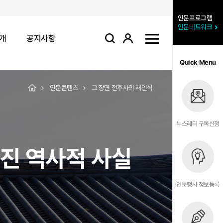
인문프로그램
인문네트워크
개
공지사항
로그인
사이트맵
검색
Quick Menu
인문콘텐츠
그 장면 전후사의 재인식
뉴스레터 구독신청
라진 역사적 사실
인문행사 정보등록