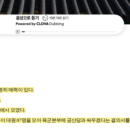
tts
음성으로 듣기
15분 19초 읽기
재생
히 매력이 있다.
.
에서 모였다.
들이 대원 87명을 모아 육군본부에 공산당과 싸우겠다는 결의서를