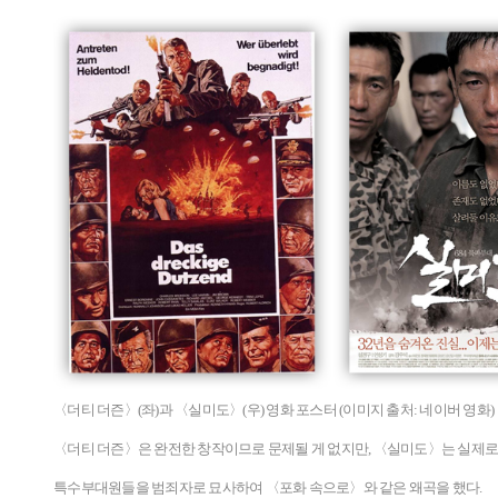
〈더티 더즌〉(좌)과 〈실미도〉(우) 영화 포스터 (이미지 출처: 네이버 영화)
〈더티 더즌〉은 완전한 창작이므로 문제될 게 없지만,
〈실미도〉
는 실제
특수부대원들을 범죄자로 묘사하여 〈포화 속으로〉와 같은 왜곡을 했다.