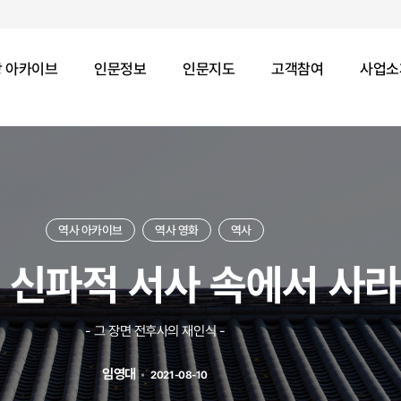
 아카이브
인문정보
인문지도
고객참여
사업소
역사 아카이브
역사 영화
역사
 신파적 서사 속에서 사
- 그 장면 전후사의 재인식 -
임영대
2021-08-10