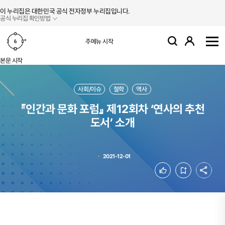
본문 바로가기
주메뉴 바로가기
이 누리집은 대한민국 공식 전자정부 누리집입니다.
공식 누리집 확인방법
로그인
주메뉴 시작
검색
사
본문 시작
사회/이슈
철학
역사
『인간과 문화 포럼』 제12회차 ‘연사의 추천
도서’ 소개
2021-12-01
공유
좋아요
북마크