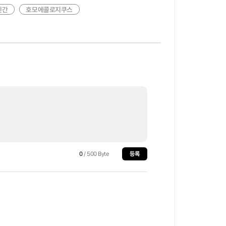
인간
호모에콜로지쿠스
0
/ 500 Byte
등록