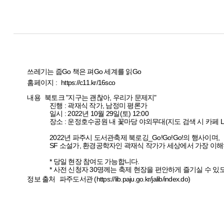
쓰레기는 줍Go 책은 펴Go 세계를 읽Go
홈페이지 :
https://c11.kr/16sco
내용
북토크 "지구는 괜찮아, 우리가 문제지"
진행 : 곽재식 작가, 남정미 평론가
일시 : 2022년 10월 29일(토) 12:00
장소 : 운정호수공원 내 꽃마당 야외무대(지도 검색 시 카페 LA
2022년 파주시 도서관축제 북로깅_Go!Go!Go!의 행사이며,
SF 소설가, 환경공학자인 곽재식 작가가 세상에서 가장 이
* 당일 현장 참여도 가능합니다.
* 사전 신청자 30명께는 축제 현장을 편안하게 즐기실 수
정보 출처
파주도서관 (https://lib.paju.go.kr/jalib/index.do)