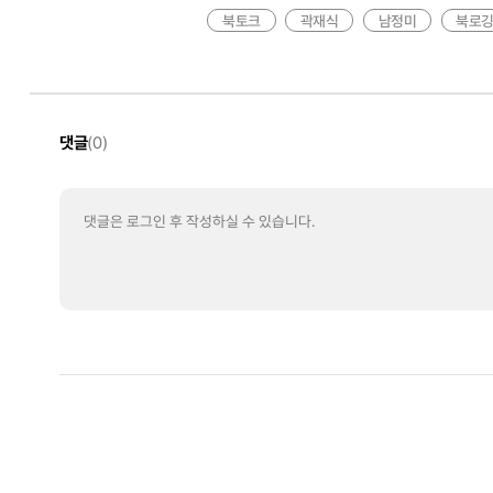
북토크
곽재식
남정미
북로
댓글
(0)