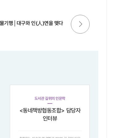
다음글
물기행│대구와 인(人)연을 맺다
도서관 길위의 인문학
<동네책방협동조합> 담당자
인터뷰