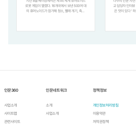
지난 8월 베이징에서는 제1회 세계 휴머노이드
나주의 인문 자연
로봇 게임이 열렸다. 16개국에서 보낸 500여 대
교 담당자 인터뷰 ▶ 프로그램 소개 ‘ 전라도 음식
의 휴머노이드가 참가해 청소, 빨래 개기, 축구,
은 맛이 있다 ’ 
킥복싱 등을 선보이며 현 단계 휴머노이드의 발
막상 조금 깊이 
전을 과시했다. 물론 한계도 적잖이 드러났다. 그
성과 종류 면에서 
러나 휴머노이드의 시대가 멀지 않았음은 충
있는지
인문360
인문네트워크
정책정보
사업소개
소개
개인정보처리방침
사이트맵
사업소개
이용약관
관련사이트
저작권정책