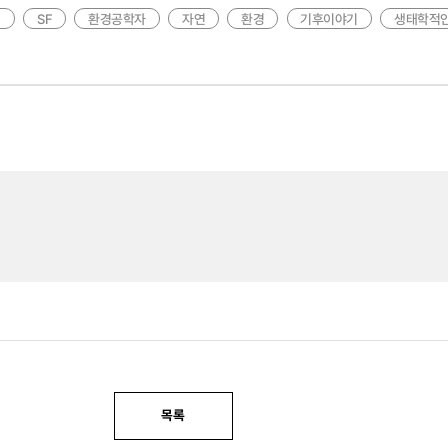
깅
SF
환경공학자
자연
환경
기후이야기
생태학적
목록