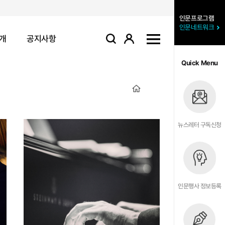
인문프로그램
인문네트워크
개
공지사항
로그인
사이트맵
검색
Quick Menu
뉴스레터 구독신청
인문행사 정보등록