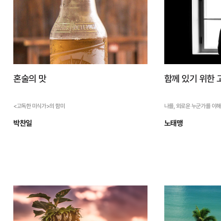
자세히 보기
혼술의 맛
함께 있기 위한 
<고독한 미식가>의 함미
나를, 외로운 누군가를 이
박찬일
노태맹
혼술의 맛
함께 있기 
<고독한 미식가>의 함미
나를, 외로운 누군