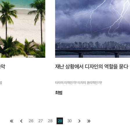
자세히 보기
자세히 보기
음악
재난 상황에서 디자인의 역할을 묻다
법
타자의 미학인가? 타자의 윤리학인가?
최범
맴처음
이전
26
27
28
29
30
다음
맨끝
는 음악
재난 상황에서 디자인의 역할
을 묻다