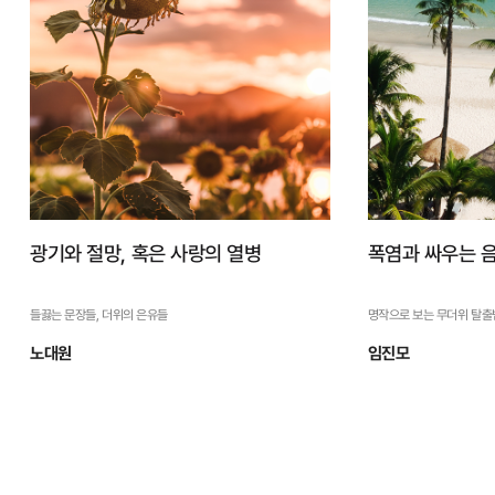
자세히 보기
광기와 절망, 혹은 사랑의 열병
폭염과 싸우는 
들끓는 문장들, 더위의 은유들
명작으로 보는 무더위 탈출
노대원
임진모
광기와 절망, 혹은 사랑의 열
폭염과 싸우
병