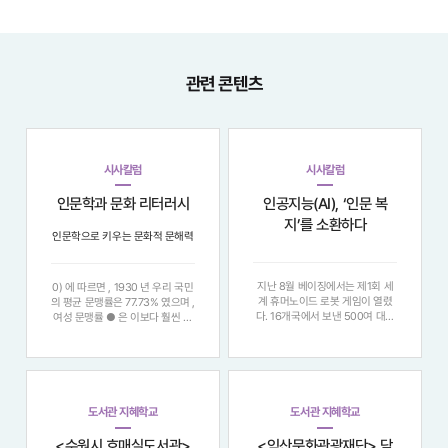
관련 콘텐츠
시사칼럼
시사칼럼
인문학과 문화 리터러시
인공지능(AI), ‘인문 복
지’를 소환하다
인문학으로 키우는 문화적 문해력
지난 8월 베이징에서는 제1회 세
0) 에 따르면 , 1930 년 우리 국민
계 휴머노이드 로봇 게임이 열렸
의 평균 문맹률은 77.73% 였으며 ,
다. 16개국에서 보낸 500여 대의
여성 문맹률 ● 은 이보다 훨씬 높
휴머노이드가 참가해 청소, 빨래
은 92.4% 였다 . ● 노영택 ,...좀
개기, 축구, 킥복싱 등을 선보이며
처럼 좁혀질 기미를 보이지 않는다
현 단계 휴머노이드의 발전을 과시
. 4. 문화적 문해력과 인문학 의사
했다. 물론 한계도 적잖이 드러났
소통의 궁극적 목적은 이 땅을 살
다. 그러나 휴머노이드의 시대가
아가는 사람들이 각자의 생각에...
멀지 않았음은 충
도서관 지혜학교
도서관 지혜학교
<수원시 호매실도서관>
<익산문화관광재단> 담