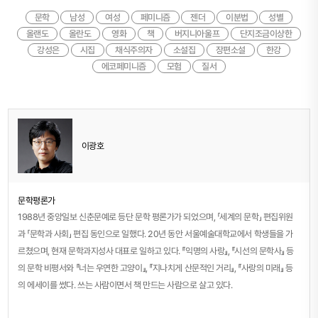
문학
남성
여성
페미니즘
젠더
이분법
성별
올랜도
올란도
영화
책
버지니아울프
단지조금이상한
강성은
시집
채식주의자
소설집
장편소설
한강
에코페미니즘
모험
질서
이광호
문학평론가
1988년 중앙일보 신춘문예로 등단 문학 평론가가 되었으며, 「세계의 문학」 편집위원
과 「문학과 사회」 편집 동인으로 일했다. 20년 동안 서울예술대학교에서 학생들을 가
르쳤으며, 현재 문학과지성사 대표로 일하고 있다. 『익명의 사랑』, 『시선의 문학사』 등
의 문학 비평서와 『너는 우연한 고양이』, 『지나치게 산문적인 거리』, 『사랑의 미래』 등
의 에세이를 썼다. 쓰는 사람이면서 책 만드는 사람으로 살고 있다.