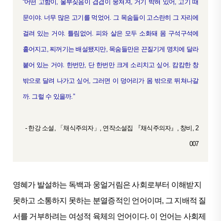
“어떤 고함이, 울부짖음이 겹겹이 뭉쳐져, 거기 박혀 있어, 고기 때
문이야. 너무 많은 고기를 먹었어. 그 목숨들이 고스란히 그 자리에
걸려 있는 거야. 틀림없어. 피와 살은 모두 소화돼 몸 구석구석에
흩어지고, 찌꺼기는 배설됐지만, 목숨들만은 끈질기게 명치에 달라
붙어 있는 거야. 한번만, 단 한번만 크게 소리치고 싶어. 캄캄한 창
밖으로 달려 나가고 싶어, 그러면 이 덩어리가 몸 밖으로 뛰쳐나갈
까. 그럴 수 있을까.”
- 한강 소설, 「채식주의자」, 연작소설집 『채식주의자』, 창비, 2
007
영혜가 발설하는 독백과 웅얼거림은 사회로부터 이해받지
못하고 소통하지 못하는 분열증적인 언어이며, 그 지배적 질
서를 거부하려는 여성적 육체의 언어이다. 이 언어는 사회제