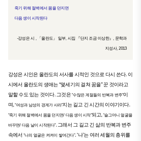
죽기 위해 절벽에서 몸을 던지면
다음 생이 시작된다
-강성은 시 , 「올란도」 일부, 시집 『단지 조금 이상한』, 문학과
지성사, 2013
강성은 시인은 올란도의 서사를 시적인 것으로 다시 쓴다. 이
시에서 올란도의 생애는 “몇세기의 걸쳐 꿈을” 꾼 것이라고
말할 수도 있는 것이다. 그것은
이
“수많은 계절들의 반복과 변주”
며,
지는 길고 긴 시간의 이야기이다.
“여성과 남성의 경계가 사라”
되고,
“죽기 위해 절벽에서 몸을 던지면/ 다음 생이 시작”
“슬그머니 얼굴을
. 그래서 그 길고 긴 삶의 반복과 변주
바꾸면/ 다음 날이 시작된다”
속에서
. ‘나’는 여러 세월의 층위를
“나의 얼굴은 켜켜이 쌓여간다”