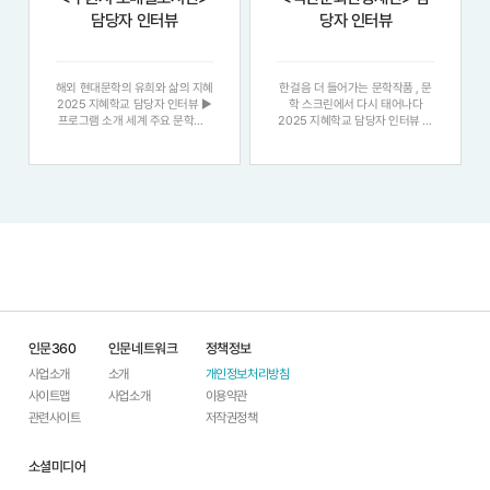
담당자 인터뷰
당자 인터뷰
해외 현대문학의 유희와 삶의 지혜
한걸음 더 들어가는 문학작품 , 문
2025 지혜학교 담당자 인터뷰 ▶
학 스크린에서 다시 태어나다
프로그램 소개 세계 주요 문학상 (
2025 지혜학교 담당자 인터뷰 ▶
노벨문학상 , 부커상 , 콩쿠르상 등
프로그램 소개 문학과 영화를 매개
) 수상작을 중심으로 , 문학이 가진
로 중장년층이 자신의 삶을 돌아보
철학 , 역사 , 예술성과 사유의 깊
고 감정을 나누는 인문학 프로그램
이를 통해 성숙한 삶의 방향성을
으로 , 일상 속 공감과 성찰의 시간
탐구하는 인문학 강좌입니다 .
을 함께 만들어갑니다 . ▶ 프로그
램.
인문360
인문네트워크
정책정보
사업소개
소개
개인정보처리방침
사이트맵
사업소개
이용약관
관련사이트
저작권정책
소셜미디어