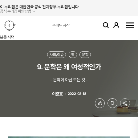
본문 바로가기
주메뉴 바로가기
이 누리집은 대한민국 공식 전자정부 누리집입니다.
공식 누리집 확인방법
로그인
주메뉴 시작
검색
사
본문 시작
사회/이슈
책
문학
9. 문학은 왜 여성적인가
- 문학이 아닌 모든 것 -
이광호
2022-02-18
공유
좋아요
북마크