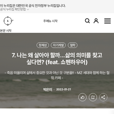
본문 바로가기
주메뉴 바로가기
이 누리집은 대한민국 공식 전자정부 누리집입니다.
공식 누리집 확인방법
로그인
주메뉴 시작
검색
사
본문 시작
정체성
자기계발
철학
7. 나는 왜 살아야 할까...삶의 의미를 찾고
싶다면? (feat. 쇼펜하우어)
- 죽음 떠올리며 삶에서 중요한 것과 아닌 것 구분을!! - MZ 세대와 함께 하는 철
학 카페 -
박은미
2022-01-21
공유
좋아요
북마크