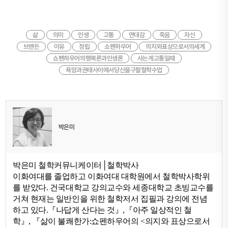
삶
의미
인생
고통
연대감
죽음
자신
브랜든
이유
정립
쇼펜하우어
의지와표상으로서의세계
쇼펜하우어의행복론과인생론
사는게고통일때
욕망과권태사이에서당신을구할철학수업
박은미
박은미 철학커뮤니케이터
│
철학박사
이화여대를 졸업하고 이화여대 대학원에서 철학박사학위
를 받았다
.
건국대학교 강의교수와 세종대학교 초빙교수를
거쳐 현재는 일반인을 위한 철학저서 집필과 강의에 전념
하고 있다
.
『
나답게 산다는 것
』
,
『
아주 일상적인 철
학
』
,
『
삶이 불쾌한가
:
쇼펜하우어의
<
의지와 표상으로서