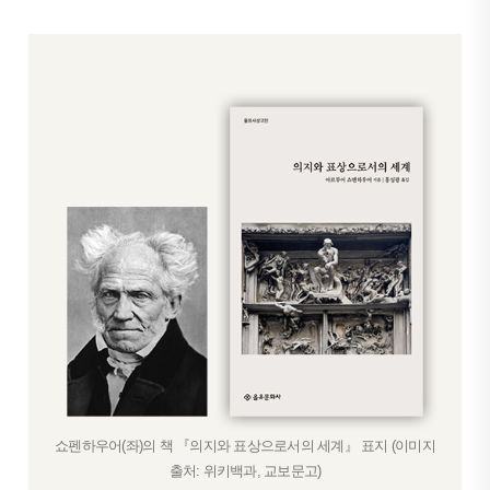
쇼펜하우어(좌)의 책 『의지와 표상으로서의 세계』 표지 (이미지
출처: 위키백과, 교보문고)