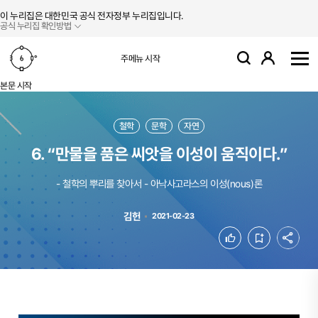
본문 바로가기
주메뉴 바로가기
이 누리집은 대한민국 공식 전자정부 누리집입니다.
공식 누리집 확인방법
로그인
주메뉴 시작
검색
사
본문 시작
철학
문학
자연
6. “만물을 품은 씨앗을 이성이 움직이다.”
- 철학의 뿌리를 찾아서 - 아낙사고라스의 이성(nous)론
김헌
2021-02-23
공유
좋아요
북마크