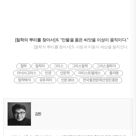
[철학의 뿌리를 찾아서] 6. “만물을 품은 씨앗을 이성이 움직이다.”
[철학의 뿌리를 찾아서] 5. 사랑과 미움이 세상을 움직인다.
철학
철학자
그리스
그리스철학
그리스철학자
아낙사고라스
인문
인문학
아리스토텔레스
플라톤
철학해석
유토피아
인문360
한국출판문화산업진흥원
김헌