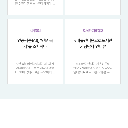
민으로 살아가던 시기 , 나라를 되
원 6 인이 말하는 ‘ 우리 사회에 인
찾기 위해서는 무엇보다 국민이 읽
문이 필요한 이유 ’ "정보의 홍수
고 쓸 줄 앎으로써 상호 간에 계몽
속에서 우리는 다시 질문한다 . 지
하고 의식을 개화하는 노력이 필요
식을 넘어 , 어떻게 사람에게 닿을
했다 . 1922 년 1 월 5 일 자 동아
것인가 . 여섯 명의 인문학자는 각
일보
자의 현장에서 ‘ 말 ’, ‘ 마음 ’
시사칼럼
도서관 지혜학교
인공지능(AI), ‘인문 복
<내를건너숲으로도서관
지’를 소환하다
> 담당자 인터뷰
지난 8월 베이징에서는 제1회 세
드라마로 만나는 치유인문학
계 휴머노이드 로봇 게임이 열렸
2025 지혜학교 도서관 > 담당자
다. 16개국에서 보낸 500여 대의
인터뷰 ▶ 프로그램 소개 본 프로
휴머노이드가 참가해 청소, 빨래
그램은 철학과 심리학이라는 다소
개기, 축구, 킥복싱 등을 선보이며
어렵고 무거운 인문학적 주제를 ,
현 단계 휴머노이드의 발전을 과시
대중성과 친근감이 넘치는 ‘ 드라
했다. 물론 한계도 적잖이 드러났
마 ’ 매체와 결합하여 접근성을 높
다. 그러나 휴머노이드의 시대가
이고 , 참여자들이 자연스러운 자
멀지 않았음은 충
기 성찰과