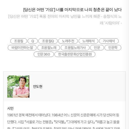
[당신은 어떤 ‘가요’] 너를 마지막으로 나의 청춘은 끝이 났다
[당신은 어떤 ‘가요’] 폭풍 전야의 마지막 낭만을 느끼게 해준 - 송창식의 노
래 ‘사랑이야’ -
조용필
Q
조용필Q
노래추천
노래해석
가사해석
바람이전하는말
조용필노래
조용필노래가사
인문
인문학
인문360
한국출판문화산업진흥원
안도현
시인
1961년 경북 예천에서 태어났다. 1984년 어느 신문의 신춘문예에 시가 당선되어 등
단했다. 시집 『서울로 가는 전봉준』 『모닥불』 『그대에게 가고 싶다』 『외롭고 높고 쓸쓸
한』 『그리운 여우』 『바닷가 우체국』 『아무것도 아닌 것에 대하여』 『너에게 가려고 강을