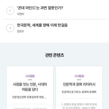
‘꼰대 마인드’는 과연 잘못인가?
이전글
이한우
한국문학, 세계를 향해 이제 한걸음
다음글
장은수
관련 콘텐츠
시사칼럼
시사칼럼
사람을 잇는 인문, 시대의
인문학과 문화 리터러시
마음을 담다
인문학으로 키우는 문화적 문해력
인문정신문화 진흥심의회 위원 6인이 말하는 ‘우리 사회에 인문이 필요한 이유’
1. 문맹과 독립 문맹이 사회적 문제
인 시기가 있었다 . 1910 년 일본