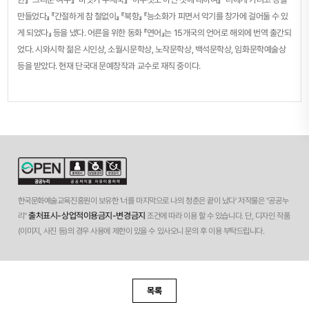
만들었다』 『간절하게 참 철없이』 『북항』 『능소화가 피면서 악기를 창가에 걸어둘 수 있
게 되었다』 등을 냈다. 어른을 위한 동화 『연어』는 15개국의 언어로 해외에 번역 출간되
었다. 시와시학 젊은 시인상, 소월시문학상, 노작문학상, 백석문학상, 임화문학예술상
등을 받았다. 현재 단국대 문예창작과 교수로 재직 중이다.
한국문화예술교육진흥원이 보유한 '너를 마지막으로 나의 청춘은 끝이 났다' 저작물은 "공공누
출처표시-상업적이용금지-변경금지
리"
조건에 따라 이용 할 수 있습니다. 단, 디자인 작품
(이미지, 사진 등)의 경우 사용에 제한이 있을 수 있사오니 문의 후 이용 부탁드립니다.
목록