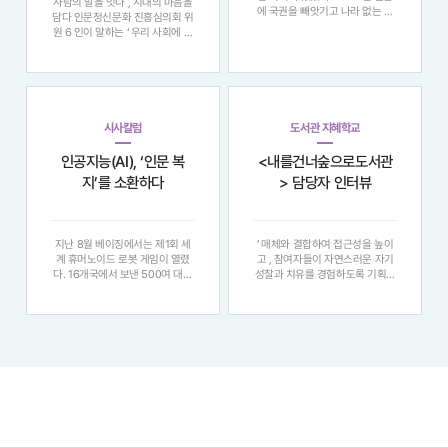
사람의 말을 잇다 , 시대의 마음을
에 국권을 빼앗기고 나라 없는 국
담다 인문정신문화 진흥심의회 위
민으로 살아가던 시기 , 나라를 되
원 6 인이 말하는 ‘ 우리 사회에 인
찾기 위해서는 무엇보다 국민이 읽
문이 필요한 이유 ’ "정보의 홍수
고 쓸 줄 앎으로써 상호 간에 계몽
속에서 우리는 다시 질문한다 . 지
하고 의식을 개화하는 노력이 필요
식을 넘어 , 어떻게 사람에게 닿을
했다 . 1922 년 1 월 5 일 자 동아
것인가 . 여섯 명의 인문학자는 각
일보
자의 현장에서 ‘ 말 ’, ‘ 마음 ’
시사칼럼
도서관 지혜학교
인공지능(AI), ‘인문 복
<내를건너숲으로도서관
지’를 소환하다
> 담당자 인터뷰
지난 8월 베이징에서는 제1회 세
’ 매체와 결합하여 접근성을 높이
계 휴머노이드 로봇 게임이 열렸
고 , 참여자들이 자연스러운 자기
다. 16개국에서 보낸 500여 대의
성찰과 치유를 경험하도록 기획했
휴머노이드가 참가해 청소, 빨래
습니다 . ▶ 담당자 인터뷰 Q1.
개기, 축구, 킥복싱 등을 선보이며
2025 지혜학교 프로그램을 기획
현 단계 휴머노이드의 발전을 과시
하신 의도 혹은 목표하신 바가 있
했다. 물론 한계도 적잖이 드러났
으신가요 현대를 살아가는 우리가
다. 그러나 휴머노이드의 시대가
흔히 겪는 무기력 , 스트레스 , 번
멀지 않았음은 충
아웃