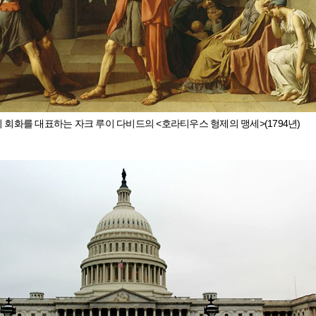
 회화를 대표하는 자크 루이 다비드의 <호라티우스 형제의 맹세>(1794년)