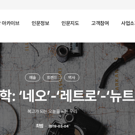
 아카이브
인문정보
인문지도
고객참여
사업소
예술
트렌드
역사
: ‘네오’-‘레트로’-‘뉴트
복고가 되는 오늘을 사는 우리
최범
2019-03-04