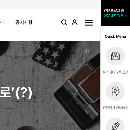
인문프로그램
인문네트워크
개
공지사항
로그인
사이트맵
검색
Quick Menu
뉴스레터 구독신청
로’(?)
인문행사 정보등록