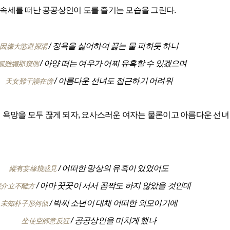
시 속세를 떠난 공공상인이 도를 즐기는 모습을 그린다.
/ 정욕을 싫어하여 끓는 물 피하듯 하니
因嫌大慾避探湯
/ 아양 떠는 여우가 어찌 유혹할 수 있겠으며
狐雖媚那窺側
/ 아름다운 선녀도 접근하기 어려워
天女難干謾在傍
 욕망을 모두 끊게 되자, 요사스러운 여자는 물론이고 아름다운 선녀 
/ 어떠한 망상의 유혹이 있었어도
縱有妄緣幾惑見
/ 아마 꿋꿋이 서서 꼼짝도 하지 않았을 것인데
應介立不離方
/ 박씨 소년이 대체 어떠한 외모이기에
未知朴子形何似
/ 공공상인을 미치게 했나
坐使空師意反狂