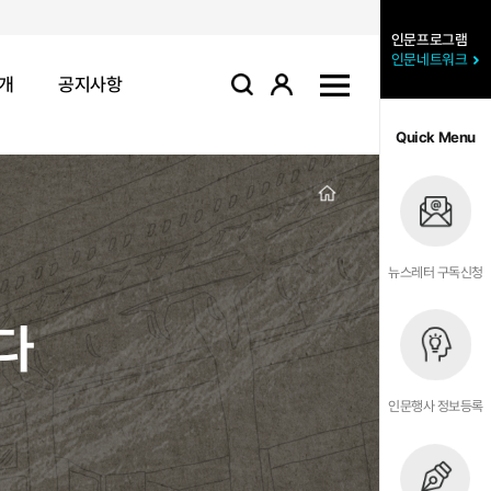
인문프로그램
인문네트워크
개
공지사항
로그인
사이트맵
검색
Quick Menu
뉴스레터 구독신청
다
인문행사 정보등록