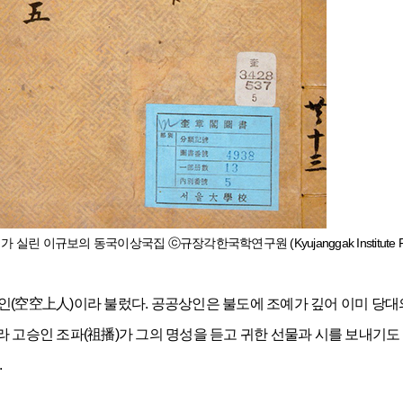
이규보의 동국이상국집 ⓒ규장각한국학연구원 (Kyujanggak Institute For Ko
인(空空上人)이라 불렀다. 공공상인은 불도에 조예가 깊어 이미 당대의
라 고승인 조파(祖播)가 그의 명성을 듣고 귀한 선물과 시를 보내기
.