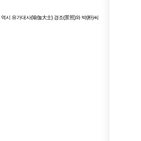
역시 유가대사(瑜伽大士) 경조(景照)와 박(朴)씨