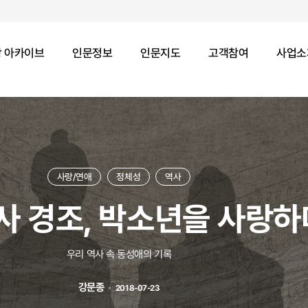
 아카이브
인문정보
인문지도
고객참여
사업소
사랑/연애
정체성
역사
사 경조, 박소년을 사랑하
우리 역사 속 동성애의 기록
강문종
2018-07-23