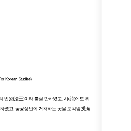
rean Studies)
 법왕(法王)이라 불릴 만하였고, 시(詩)에도 뛰
도 하였고, 공공상인이 거처하는 곳을 토각암(兎角