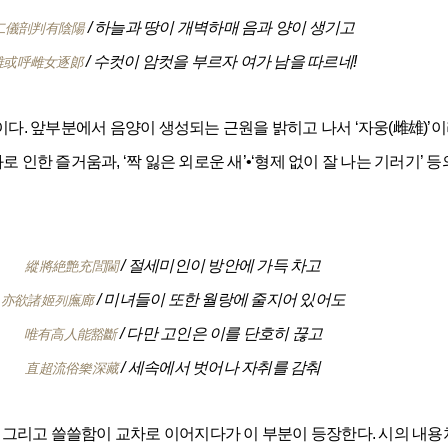
/ 하늘과 땅이 개벽하매 음과 양이 생기고
二儀剖判有陰陽
/ 수컷이 암컷을 부르자 여가 남을 따르네!
雄或呼雌女逐郞
. 앞부분에서 음양이 생성되는 근원을 밝히고 나서 ‘자웅(雌雄)’
조화로 인한 즐거움과, ‘짝 잃은 외로운 새’•‘형제 없이 잘 나는 기러기
/ 절세미인이 방안에 가득 차고
縱將絶艶充閭閫
/ 미녀들이 또한 월랑에 줄지어 있어도
亦欲諸姬列廡廊
/ 다만 고인은 이를 단호히 끊고
唯有高人能豁斷
/ 세속에서 벗어나 자취를 감춰
直超流俗樂深藏
 그리고 쓸쓸함이 교차로 이어지다가 이 부분이 등장한다. 시의 내