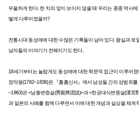
우울하게 한다. 한 치의 앞이 보이지 않을 때 우리는 종종 역사
떻게 다루어졌을까?
전통시대 동성애에 대한 수많은 기록들이 남아 있다. 왕실과 로
남자들의 이야기가 전해지기도 한다.
18세기부터는 놀랍게도 동성애에 대한 학문적 접근이 이루어졌다. 윤
정약용(1762~1836)은 『흠흠신서』에서 남성들 간의 성범죄를 
~1863)은 <남총변증설(男寵辨證說)>과 <한궁대식변증설(漢宮對
과 일본의 사례를 함께 다루면서 이에 대한 개념과 실상을 체계