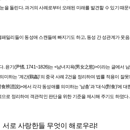
에 눈을 돌린다. 과거의 사례로부터 오래된 미래를 발견할 수 있기 때
열패밀리들이 동성애 스캔들에 빠지기도 하고, 동성 간 성관계가 웃
기(尹愭, 1741~1826)는 <남녀지욕(男女之慾)>이라는 글에서 남성
의미하는 ‘계간(鷄姦)’의 중국 사례 2건을 정리하여 법률 적용이 잘못된
食辨證說)>에서 각각 동성애를 의미하는 ‘남총’과 ‘대식(對食)’에 
적으로 정리하여 객관적인 판단을 위한 기준을 제시해 주기도 하였다.
서로 사랑한들 무엇이 해로우랴!