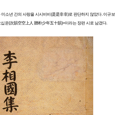
미소년 간의 사랑을 시시비비(是是非非)로 판단하지 않았다. 이규보 
십운(次韻空空上人 贈朴少年五十韻)>이라는 장편 시로 남겼다.