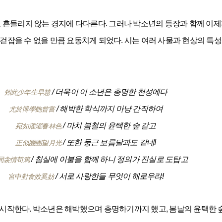
 흔들리지 않는 경지에 다다른다. 그러나 박소년의 등장과 함께 이제
은 걷잡을 수 없을 만큼 요동치게 되었다. 시는 여러 사물과 현상의 
/ 더욱이 이 소년은 총명한 천성에다
矧此少年生早慧
/ 해박한 학식까지 마냥 간직하여
尤於博學飽曾嘗
/ 마치 봄철의 윤택한 숲 같고
宛如濯濯春林色
/ 또한 둥근 보름달과도 같네!
正似團團望月光
/ 침실에 이불을 함께 하니 정의가 진실로 도탑고
同衾情苟篤
/ 서로 사랑한들 무엇이 해로우랴!
宮中對食效奚妨
시작한다. 박소년은 해박했으며 총명하기까지 했고, 봄날의 윤택한 