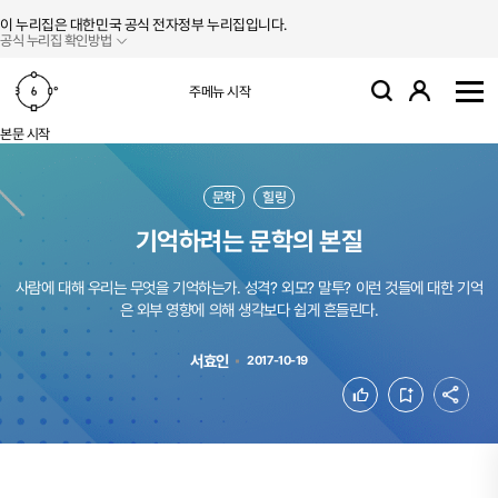
본문 바로가기
주메뉴 바로가기
이 누리집은 대한민국 공식 전자정부 누리집입니다.
공식 누리집 확인방법
로그인
주메뉴 시작
검색
사
본문 시작
문학
힐링
기억하려는 문학의 본질
사람에 대해 우리는 무엇을 기억하는가. 성격? 외모? 말투? 이런 것들에 대한 기억
은 외부 영향에 의해 생각보다 쉽게 흔들린다.
서효인
2017-10-19
공유
좋아요
북마크