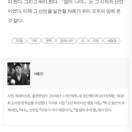
야 한다. 그리고 써야 한다. 『엄마. 나야.』는 그 시작의 선언
이었다. 이제 그 선언을 실천할 차례가 우리 모두의 앞에 온
것 같다.
10월
기억
문학
엄마나야
시
치유
세월호
서효인
시인, 에세이스트, 출판편집자. 2006년 <시인세계>로 등단했으며 2011년에는 제30
회 김수영 문학상을 수상했다. 저서로 시집 『소년 파르티잔 행동 지침』 『백 년 동안의 세
계대전』 『여수』, 산문집 『이게 다 야구 때문이다』, 『잘 왔어 우리 딸』 등이 있다.