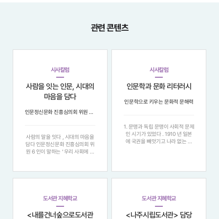
관련 콘텐츠
시사칼럼
시사칼럼
사람을 잇는 인문, 시대의
인문학과 문화 리터러시
마음을 담다
인문학으로 키우는 문화적 문해력
인문정신문화 진흥심의회 위원 6인이 말하는 ‘우리 사회에 인문이 필요한 이유’
1. 문맹과 독립 문맹이 사회적 문제
인 시기가 있었다 . 1910 년 일본
사람의 말을 잇다 , 시대의 마음을
에 국권을 빼앗기고 나라 없는 국
담다 인문정신문화 진흥심의회 위
민으로 살아가던 시기 , 나라를 되
원 6 인이 말하는 ‘ 우리 사회에 인
찾기 위해서는 무엇보다 국민이 읽
문이 필요한 이유 ’ "정보의 홍수
고 쓸 줄...좀처럼 좁혀질 기미를
속에서 우리는 다시.... 지식을 넘
보이지 않는다 . 4. 문화적 문해력
어 , 어떻게 사람에게 닿을 것인가
과 인문학 의사소통의 궁극적 목적
. 여섯 명의 인문학자는 각자의 현
은
장에서 ‘ 말 ’, ‘ 마음 ’, ‘ 공
도서관 지혜학교
도서관 지혜학교
<내를건너숲으로도서관
<나주시립도서관> 담당