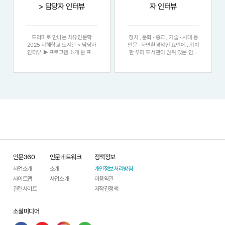
> 담당자 인터뷰
자 인터뷰
드라마로 만나는 치유인문학
정치 , 문화 · 종교 , 기술 · 시대 등
2025 지혜학교 도서관 > 담당자
인문 · 자연환경적인 요인에...위치
인터뷰 ▶ 프로그램 소개 본 프로
한 우리 도서관이 권위 있는 인문
그램은 철학과 심리학이라는 다소
학 프로그램 ( 지혜학교 ) 을...음식
어렵고 무거운 인문학적...핵심 목
문화 > 을 운영하면서 가장 기억에
표입니다 . 단순 드라마 시청에서
남는 에피소드가 있다면 얘기해...
멈추지 않고 강사와...치유인문학
음식문화의 경험을 더해 Wellness
>을 운영하면서 가장 기억에 남는
치유관광의 최적지화 브랜딩 필
에피소드가...
요...
인문360
인문네트워크
정책정보
사업소개
소개
개인정보처리방침
사이트맵
사업소개
이용약관
관련사이트
저작권정책
소셜미디어