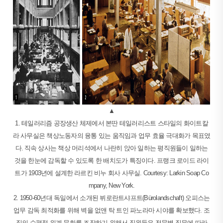
▲
1. 테일러리즘 공장생산 체제에서 본딴 테일러리스트 스타일의 화이트칼
라 사무실은 책상노동자의 융통 있는 움직임과 업무 효율 극대화가 목표였
다. 직속 상사는 책상 머리석에서 나란히 앉아 일하는 평직원들이 일하는
것을 한눈에 감독할 수 있도록 한 배치도가 특징이다. 프랭크 로이드 라이
트가 1903년에 설계한 라르킨 비누 회사 사무실. Courtesy: Larkin Soap Co
mpany, New York.
2. 1950-60년대 독일에서 소개된 뷔로란트샤프트(Bürolandschaft) 오피스는
업무 감독 최적화를 위해 벽을 없앤 탁 트인 파노라마 시야를 확보했다. 조
직의 수평적 위계 문화를 조장하기 위해서 직원들은 전문별 직무에 따라