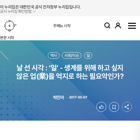
본문 바로가기
주메뉴 바로가기
이 누리집은 대한민국 공식 전자정부 누리집입니다.
공식 누리집 확인방법
로그인
주메뉴 시작
검색
사
본문 시작
역사
사회/이슈
일
날 선 시각 : ‘일’ - 생계를 위해 하고 싶지
않은 업(業)을 억지로 하는 필요악인가?
박진아
2017-03-07
공유
좋아요
북마크