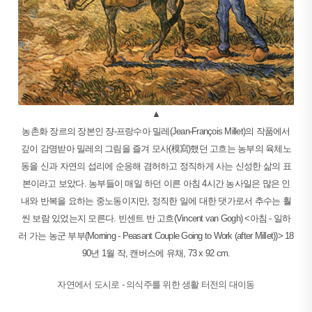
▲
농촌화 장르의 장본인 쟝-프랑수아 밀레(Jean-François Millet)의 작품에서
깊이 감명받아 밀레의 그림을 즐겨 모사(模寫)했던 고흐는 농부의 육체노
동을 신과 자연의 섭리에 순응해 겸허하고 정직하게 사는 신성한 삶의 표
본이라고 보았다. 농부들이 매일 하던 이른 아침 4시간 농사일은 많은 인
내와 반복을 요하는 중노동이지만, 정직한 일에 대한 댓가로서 추수는 훨
씬 보람 있었는지 모른다. 빈센트 반 고흐(Vincent van Gogh) <아침 - 일하
러 가는 농군 부부(Morning - Peasant Couple Going to Work (after Millet))> 18
90년 1월 작, 캔버스에 유채, 73 x 92 cm.
자연에서 도시로 - 의식주를 위한 생활 터전의 대이동