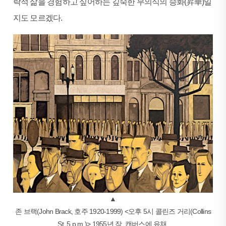
락적 삶을 경험하고 싶어하는 깊숙한 무의식의 승화(昇華)일
지도 모르겠다.
▲
존 브랙(John Brack, 호주 1920-1999) <오후 5시 콜린즈 거리(Collins
St, 5 p.m.)> 1955년 작, 캔버스에 유채,