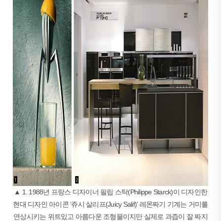
▲ 1. 1988년 프랑스 디자이너 필립 스탁(Philippe Starck)이 디자인한
현대 디자인 아이콘 ‘쥬시 살리프(Juicy Salif)’ 레몬짜기 기계는 거미를
연상시키는 위트있고 아름다운 조형물이지만 실제로 과즙이 잘 짜지