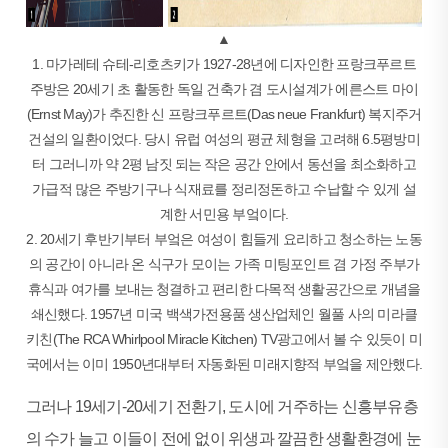
▲
1. 마가레테 슈테-리호츠키가 1927-28년에 디자인한 프랑크푸르트
주방은 20세기 초 활동한 독일 건축가 겸 도시설계가 에른스트 마이
(Ernst May)가 추진한 신 프랑크푸르트(Das neue Frankfurt) 복지주거
건설의 일환이었다. 당시 유럽 여성의 평균 체형을 고려해 6.5평방미
터 그러니까 약 2평 남짓 되는 작은 공간 안에서 동선을 최소화하고
가급적 많은 주방기구나 식재료를 정리정돈하고 수납할 수 있게 설
계한 서민용 부엌이다.
2. 20세기 후반기부터 부엌은 여성이 힘들게 요리하고 청소하는 노동
의 공간이 아니라 온 식구가 모이는 가족 미팅포인트 겸 가정 주부가
휴식과 여가를 보내는 청결하고 편리한 다목적 생활공간으로 개념을
쇄신했다. 1957년 미국 백색가전용품 생산업체인 월풀 사의 미라클
키친(The RCA Whirlpool Miracle Kitchen) TV광고에서 볼 수 있듯이 미
국에서는 이미 1950년대부터 자동화된 미래지향적 부엌을 제안했다.
그러나 19세기-20세기 전환기, 도시에 거주하는 신흥부유층
의 수가 늘고 이들이 전에 없이 위생과 깔끔한 생활환경에 눈