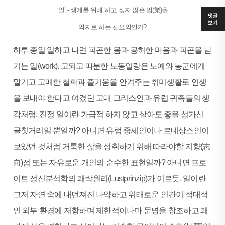
‘일’ - 생계를 위해 하고 싶지 않은 업(業)을
댓글
보기
억지로 하는 필요악인가?
하루 종일 일하고 나면 피곤한 몸과 공허한 마음과 피곤을 남
기는 일(work). 고되고 따분한 노동일랑은 노예와 농군에게
맡기고 고매한 철학과 즐거움을 안겨주는 취미생활로 인생
을 보내야 한다고 여겼던 고대 그리스인과 유럽 귀족들의 생
각처럼, 진정 일이란 가급적 하지 않고 살아도 좋을 성가신
골칫거리일 뿐일까? 아니면 유럽 중세인이나 르네상스인이
보았던 것처럼 거룩한 삶을 성취하기 위해 따라야할 지향(志
向)점 또는 자유로운 개인의 순수한 표현일까? 아니면 프로
이트 정신분석학의 쾌락원리(Lustprinzip)가 이르듯, 일이란
그저 자연 속에 내던져진 나약하고 위태로운 인간이 적대적
인 외부 환경에 저항하며 제한적이나마 문명을 창조하고 쾌