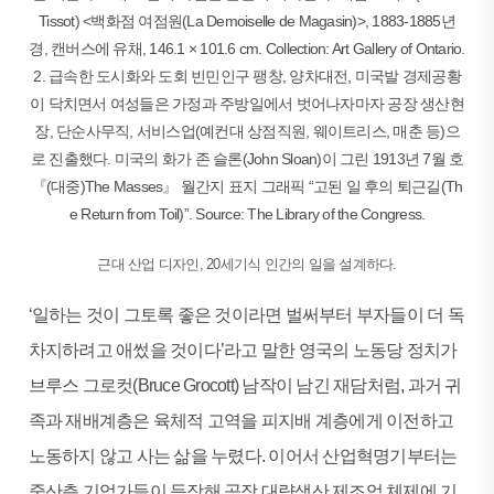
Tissot) <백화점 여점원(La Demoiselle de Magasin)>, 1883-1885년
경, 캔버스에 유채, 146.1 × 101.6 cm. Collection: Art Gallery of Ontario.
2. 급속한 도시화와 도회 빈민인구 팽창, 양차대전, 미국발 경제공황
이 닥치면서 여성들은 가정과 주방일에서 벗어나자마자 공장 생산현
장, 단순사무직, 서비스업(예컨대 상점직원, 웨이트리스, 매춘 등)으
로 진출했다. 미국의 화가 존 슬론(John Sloan)이 그린 1913년 7월 호
『(대중)The Masses』 월간지 표지 그래픽 “고된 일 후의 퇴근길(Th
e Return from Toil)”. Source: The Library of the Congress.
근대 산업 디자인, 20세기식 인간의 일을 설계하다.
‘일하는 것이 그토록 좋은 것이라면 벌써부터 부자들이 더 독
차지하려고 애썼을 것이다’라고 말한 영국의 노동당 정치가
브루스 그로컷(Bruce Grocott) 남작이 남긴 재담처럼, 과거 귀
족과 재배계층은 육체적 고역을 피지배 계층에게 이전하고
노동하지 않고 사는 삶을 누렸다. 이어서 산업혁명기부터는
중산층 기업가들이 등장해 공장 대량생산 제조업 체제에 기