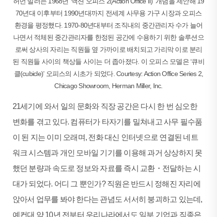
허먼 밀러는 1968년 ‘액션 오피스 2(Action Office II)’ 개념을 제안해 19
70년대 이후부터 1990년대까지 전세계 사무용 가구 시장과 오피스
환경을 평정했다. 1970-80년대부터 조직내의 중간관리자 수가 늘어
나면서 적체된 중간관리자를 한정된 공간에 수용하기 위한 솔루션으
로써 상사의 자리는 직원들 옆 가까이로 배치되고 가리막 이로 분리
된 직원들 사이의 책상들 사이는 더 좁아졌다. 이 오피스 모델은 ‘큐비
클(cubicle)’ 오피스의 시초가 되었다. Courtesy: Action Office Series 2,
Chicago Showroom, Herman Miller, Inc.
21세기에 와서 일의 문화와 직장 공간은 다시 한 번 심오한
변화를 겪고 있다. 컴퓨터가 타자기를 밀쳐내고 사무 필수품
이 된 지는 이미 오래며, 전화 대신 인터넷으로 연결된 네트
워크 시스템과 개인 모바일 기기를 이용해 과거 상상하지 못
했던 분량과 속도로 정보와 자료를 즉시 교환・전달하는 시
대가 되었다. 어디 그 뿐인가? 직원은 반드시 정해진 자리에
앉아서 업무를 봐야 한다는 관념도 서서히 붕괴하고 있는데,
예컨대 약 10년 전부터 우리나라에서도 일부 기업과 직종은