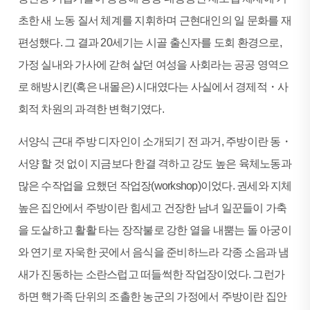
초한 새 노동 질서 체계를 지휘하며 근현대인의 일 문화를 재
편성했다. 그 결과 20세기는 시골 출신자를 도회 환경으로,
가정 실내와 가사에 갇혀 살던 여성을 사회라는 공공 영역으
로 해방시킨(혹은 내몰은) 시대였다는 사실에서 경제적・사
회적 차원의 과격한 변혁기였다.
서양식 근대 주방 디자인이 소개되기 전 과거, 주방이란 동・
서양 할 것 없이 지금보다 한결 격하고 강도 높은 육체노동과
많은 수작업을 요했던 작업장(workshop)이었다. 권세와 지체
높은 집안에서 주방이란 힘세고 건장한 남녀 일꾼들이 가축
을 도살하고 활활 타는 장작불로 강한 열을 내뿜는 돌 아궁이
와 연기로 자욱한 곳에서 음식을 준비하느라 각종 소음과 냄
새가 진동하는 소란스럽고 떠들썩한 작업장이었다. 그런가
하면 핵가족 단위의 조촐한 농군의 가정에서 주방이란 집안