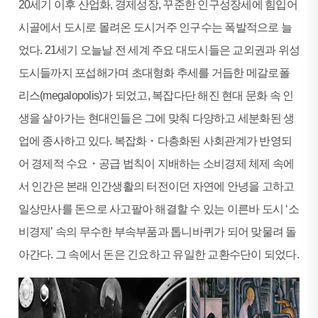
20세기 이후 산업화, 경제성장, 꾸준한 인구성장세에 힘입어
시골에서 도시로 몰려온 도시거주 인구수는 폭발적으로 늘
었다. 21세기 오늘날 전 세계 주요 대도시들은 교외권과 위성
도시들까지 포섭해가며 초대형화 추세를 거듭한 메갈로폴
리스(megalopolis)가 되었고, 복잡다단 해진 현대 문화 속 인
생을 살아가는 현대인들은 그에 맞춰 다양하고 세분화된 생
업에 종사하고 있다. 복잡화・다층화된 사회관계가 반영되
어 경제적 수요・공급 법칙이 지배하는 소비경제 체제 속에
서 인간은 본래 인간생활의 터전이던 자연에 안녕을 고하고
일상만사를 돈으로 사고팔아 해결할 수 있는 이른바 도시 ‘소
비경제’ 속의 무수한 부속부품과 톱니바퀴가 되어 맞물려 돌
아간다. 그 속에서 돈은 긴요하고 유일한 교환수단이 되었다.