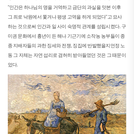
"인간은 하나님의 명을 거역하고 금단의 과실을 맛본 이후
그 죄로 낙원에서 쫓겨나 평생 고역을 하게 되었다"고 묘사
하는 것으로써 인간과 일 사이 숙명적 관계를 성립시켰다. 구
미권 문화에서 흉년이 든 해나 기근기에 소작농 농부들이 종
종 지배자들의 과한 징세와 전쟁, 징집에 반발했을지언정 노
동 그 자체는 자연 섭리로 겸허히 받아들였던 것은 그 때문이
었다.